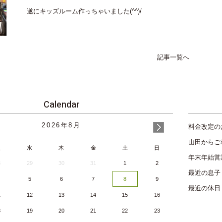
遂にキッズルーム作っちゃいました(^^)/
記事一覧へ
Calendar
2026
年
8月
料金改定の
山田からご
火
水
木
金
土
日
年末年始営
8
29
30
31
1
2
最近の息子
5
6
7
8
9
最近の休日
1
12
13
14
15
16
8
19
20
21
22
23