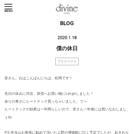
MENU
BLOG
2020.1.18
僕の休日
プライベート
皆さん、おはこんばんにちは、松岡です！
先日の休みに渋谷、原宿へお買い物にLet goしました！
余りの寒さにヒートテック買っちゃいました、てへ
ヒートテックの効果は一年間らしいので、皆さん一年後には買いなおしまし
ょね
P.S.本当はお客様に勧めて頂いた上野の博物館に行く予定でしたが、起きれな