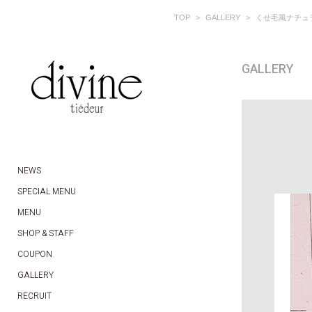
TOP
GALLERY
くせ毛風ナチュ
GALLERY
NEWS
SPECIAL MENU
MENU
SHOP & STAFF
COUPON
GALLERY
RECRUIT