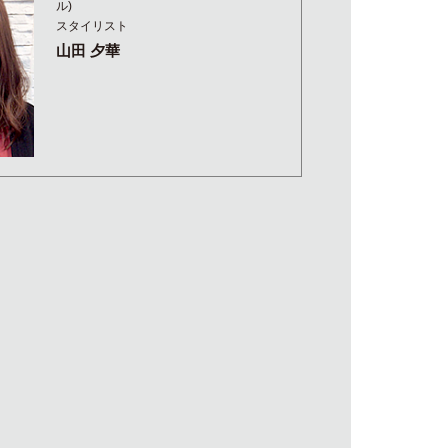
ル)
スタイリスト
山田 夕華