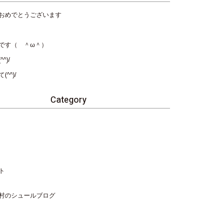
おめでとうございます
です（ ＾ω＾）
^)/
^^)/
Category
ト
村のシュールブログ