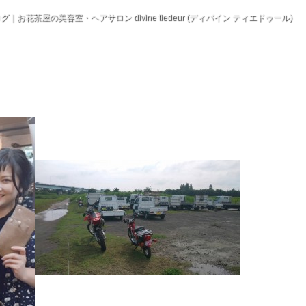
グ｜お花茶屋の美容室・ヘアサロン divine tiedeur (ディバイン ティエドゥール)