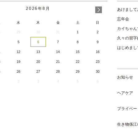
2026
年
8月
あけまして
忘年会
火
水
木
金
土
日
カイちゃん
8
29
30
31
1
2
久々の習字(^
5
6
7
8
9
はじめまして(
1
12
13
14
15
16
8
19
20
21
22
23
5
26
27
28
29
30
お知らせ
2
3
4
5
6
ヘアケア
プライベー
生き物係江